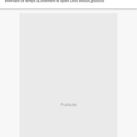
énervant ce temps là,vivement le spleil.Gros bisous,gisou56
Publicité