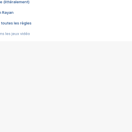
e (littéralement)
im Rayan
 toutes les règles
s les jeux vidéo
us choquant de Rockstar ? - Le scandale BULLY
e plus moche de Steam
du RÊVE tourne au CAUCHEMAR
pendant 8 heures
it… à tort
umiliés par un jeu vidéo
ire - Final Fantasy 8
ti un empire - Age of Empires
story DOFUS