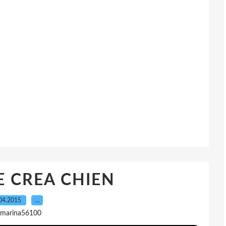
E CREA CHIEN
04.2015
…
 marina56100