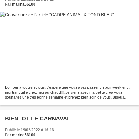
Par
marina56100
Bonjour a toutes et tous. J'espère que vous avez passer un bon week end,
moi tranquille chez moi au chaud!!!. Je viens avec ma petite créa vous
souhaitez une très bonne semaine et prenez bien soin de vous. Bisous,
votre amie gisou56. CADEAU POUR VOUS...
BIENTOT LE CARNAVAL
Publié le 19/02/2022 à 16:16
Par
marina56100