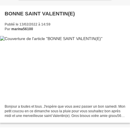
BONNE SAINT VALENTIN(E)
Publié le 13/02/2022 à 14:59
Par
marina56100
Bonjour a toutes et tous. J'espère que vous avez passer un bon samedi. Mon
petit coucou en ce dimanche sous la pluie pour vous souhaitez bon après
midi et une merveilleuse saint Valentin(e). Gros bisous votre amie gisou56
CADEAU POUR VOUS SERVEZ VOUS