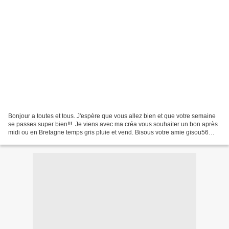
Bonjour a toutes et tous. J'espère que vous allez bien et que votre semaine
se passes super bien!!!. Je viens avec ma créa vous souhaiter un bon après
midi ou en Bretagne temps gris pluie et vend. Bisous votre amie gisou56
CADEAU POUR VOUS SERVEZ VOU...