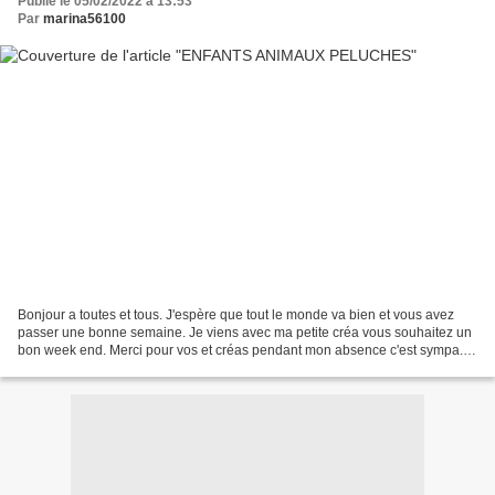
Publié le 05/02/2022 à 13:53
Par
marina56100
Bonjour a toutes et tous. J'espère que tout le monde va bien et vous avez
passer une bonne semaine. Je viens avec ma petite créa vous souhaitez un
bon week end. Merci pour vos et créas pendant mon absence c'est sympa.
Bisous votre amie gisou56 CADEAU...