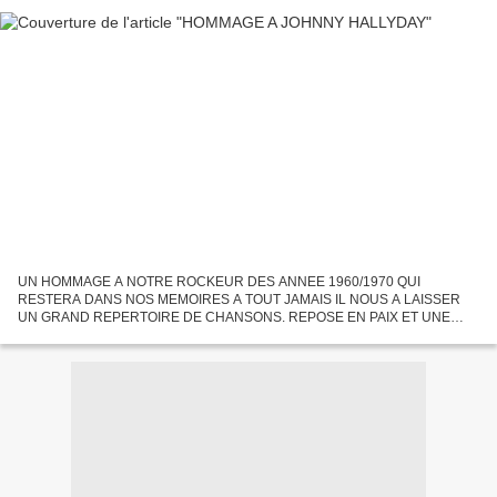
UN HOMMAGE A NOTRE ROCKEUR DES ANNEE 1960/1970 QUI
RESTERA DANS NOS MEMOIRES A TOUT JAMAIS IL NOUS A LAISSER
UN GRAND REPERTOIRE DE CHANSONS. REPOSE EN PAIX ET UNE
PENSEE TRES FORTE POUR SA FAMILLE JE REVIENDRAIS LA SEMAINE
PROCHAINE?BISOUS A TOUTES ET...