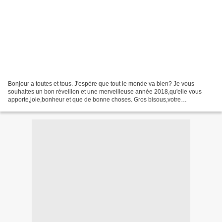
Bonjour a toutes et tous. J'espère que tout le monde va bien? Je vous
souhaites un bon réveillon et une merveilleuse année 2018,qu'elle vous
apporte,joie,bonheur et que de bonne choses. Gros bisous,votre
amie,gisou56. SERVEZ VOUS CADEAU