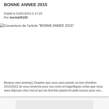
BONNE ANNEE 2015
Publié le 01/01/2015 à 17:25
Par
marina56100
Bonjour mes amies(s).J'espère que vous avez passer un bon réveillon
2014/2015.Je vous remercie pour vos coms et magnifiques créas que vous
avez déposer chez moi,et qui me font très plaisir.Un petit coucou pour vous
souhaiter une bonne et heureuse année...