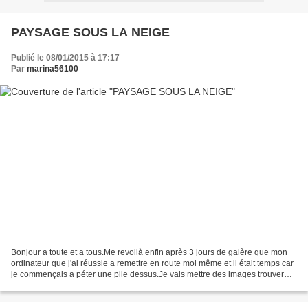
PAYSAGE SOUS LA NEIGE
Publié le 08/01/2015 à 17:17
Par
marina56100
Bonjour a toute et a tous.Me revoilà enfin après 3 jours de galère que mon
ordinateur que j'ai réussie a remettre en route moi même et il était temps car
je commençais a péter une pile dessus.Je vais mettre des images trouver
sur le net et anciennes créas...