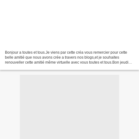
Bonjour a toutes et tous.Je viens par cette créa vous remercier pour cette
belle amitié que nous avons crée a travers nos blogs,et je souhaites
renouveller cette amitié même virtuelle avec vous toutes et tous.Bon jeudi
après midi avec toute mon amitié,bisous,votre...