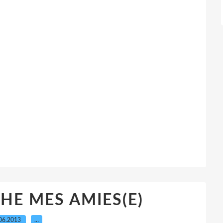
E MES AMIES(E)
06.2013
…