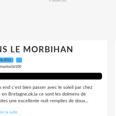
Publicité
NS LE MORBIHAN
06.2013
…
 marina56100
end c'est bien passer avec le soleil par chez
e en Bretagne,ok,la ce sont les dolmens de
tes une excellente nuit remplies de doux...
ire la suite