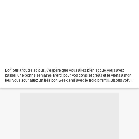
Bonjour a toutes et tous. J'espère que vous allez bien et que vous avez
passer une bonne semaine. Merci pour vos coms et créas et je viens a mon
tour vous souhaitez un très bon week end avec le froid brrrrr!!!. Bisous votre
amie gisou56 CADEAU POUR VOUS...