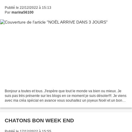
Publié le 22/12/2022 à 15:13
Par
marina56100
Bonjour a toutes et tous. J'espère que tout le monde va bien ou mieux. Je
suis pas très présente sur les blogs en ce moment je suis désoler!!!. Je viens
avec ma créa spécial en avance vous souhaitez un joyeux Noël et un bon
réveillon et un bon hiver!!!....
CHATONS BON WEEK END
Publié le 17/12/2022 à 15:55