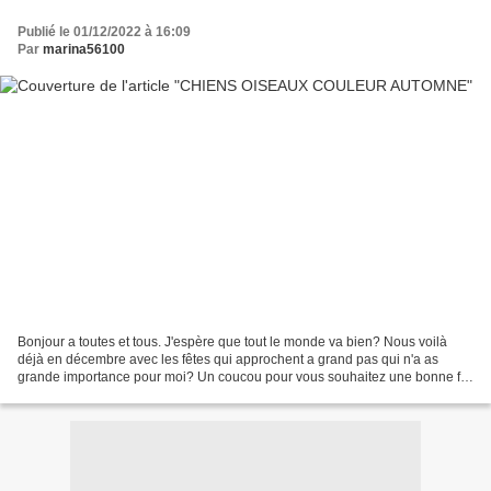
Publié le 01/12/2022 à 16:09
Par
marina56100
Bonjour a toutes et tous. J'espère que tout le monde va bien? Nous voilà
déjà en décembre avec les fêtes qui approchent a grand pas qui n'a as
grande importance pour moi? Un coucou pour vous souhaitez une bonne fin
de semaine. Bisous votre amie gisou56...