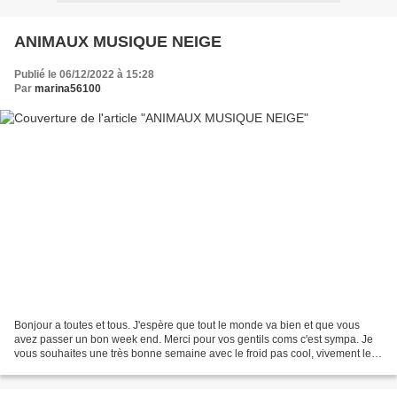
ANIMAUX MUSIQUE NEIGE
Publié le 06/12/2022 à 15:28
Par
marina56100
Bonjour a toutes et tous. J'espère que tout le monde va bien et que vous
avez passer un bon week end. Merci pour vos gentils coms c'est sympa. Je
vous souhaites une très bonne semaine avec le froid pas cool, vivement les
beaux jours!!!. Bisous votre amie...