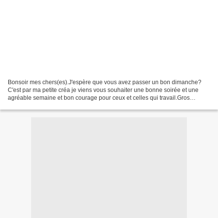
Bonsoir mes chers(es).J'espère que vous avez passer un bon dimanche?
C'est par ma petite créa je viens vous souhaiter une bonne soirée et une
agréable semaine et bon courage pour ceux et celles qui travail.Gros
bisous,gisou56 CREA CADEAU POUR VOUS