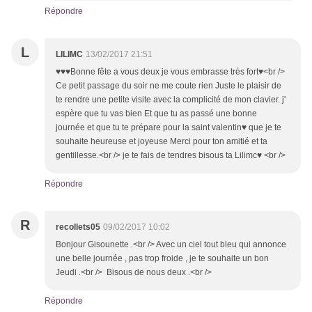
Répondre
L
LILIMC
13/02/2017 21:51
♥♥♥Bonne fête a vous deux je vous embrasse très fort♥<br />
Ce petit passage du soir ne me coute rien Juste le plaisir de
te rendre une petite visite avec la complicité de mon clavier. j'
espère que tu vas bien Et que tu as passé une bonne
journée et que tu te prépare pour la saint valentin♥ que je te
souhaite heureuse et joyeuse Merci pour ton amitié et ta
gentillesse.<br /> je te fais de tendres bisous ta Lilimc♥ <br />
Répondre
R
recollets05
09/02/2017 10:02
Bonjour Gisounette .<br /> Avec un ciel tout bleu qui annonce
une belle journée , pas trop froide , je te souhaite un bon
Jeudi .<br /> Bisous de nous deux .<br />
Répondre