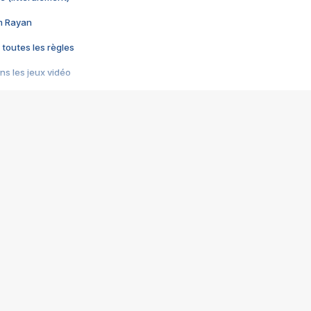
im Rayan
 toutes les règles
s les jeux vidéo
us choquant de Rockstar ? - Le scandale BULLY
e plus moche de Steam
du RÊVE tourne au CAUCHEMAR
pendant 8 heures
it… à tort
umiliés par un jeu vidéo
ire - Final Fantasy 8
ti un empire - Age of Empires
story DOFUS