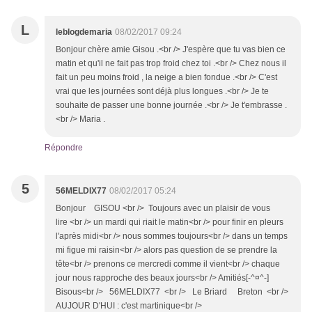
L
leblogdemaria
08/02/2017 09:24
Bonjour chère amie Gisou .<br /> J'espère que tu vas bien ce
matin et qu'il ne fait pas trop froid chez toi .<br /> Chez nous il
fait un peu moins froid , la neige a bien fondue .<br /> C'est
vrai que les journées sont déjà plus longues .<br /> Je te
souhaite de passer une bonne journée .<br /> Je t'embrasse .
<br /> Maria .
Répondre
5
56MELDIX77
08/02/2017 05:24
Bonjour GISOU <br /> Toujours avec un plaisir de vous
lire <br /> un mardi qui riait le matin<br /> pour finir en pleurs
l'après midi<br /> nous sommes toujours<br /> dans un temps
mi figue mi raisin<br /> alors pas question de se prendre la
tête<br /> prenons ce mercredi comme il vient<br /> chaque
jour nous rapproche des beaux jours<br /> Amitiés[-^¤^-]
Bisous<br /> 56MELDIX77 <br /> Le Briard Breton <br />
AUJOUR D'HUI : c'est martinique<br />