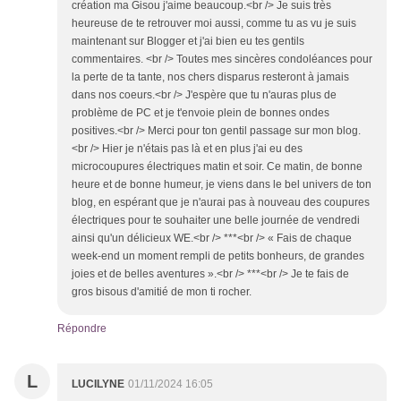
création ma Gisou j'aime beaucoup.<br /> Je suis très
heureuse de te retrouver moi aussi, comme tu as vu je suis
maintenant sur Blogger et j'ai bien eu tes gentils
commentaires. <br /> Toutes mes sincères condoléances pour
la perte de ta tante, nos chers disparus resteront à jamais
dans nos coeurs.<br /> J'espère que tu n'auras plus de
problème de PC et je t'envoie plein de bonnes ondes
positives.<br /> Merci pour ton gentil passage sur mon blog.
<br /> Hier je n'étais pas là et en plus j'ai eu des
microcoupures électriques matin et soir. Ce matin, de bonne
heure et de bonne humeur, je viens dans le bel univers de ton
blog, en espérant que je n'aurai pas à nouveau des coupures
électriques pour te souhaiter une belle journée de vendredi
ainsi qu'un délicieux WE.<br /> ***<br /> « Fais de chaque
week-end un moment rempli de petits bonheurs, de grandes
joies et de belles aventures ».<br /> ***<br /> Je te fais de
gros bisous d'amitié de mon ti rocher.
Répondre
L
LUCILYNE
01/11/2024 16:05