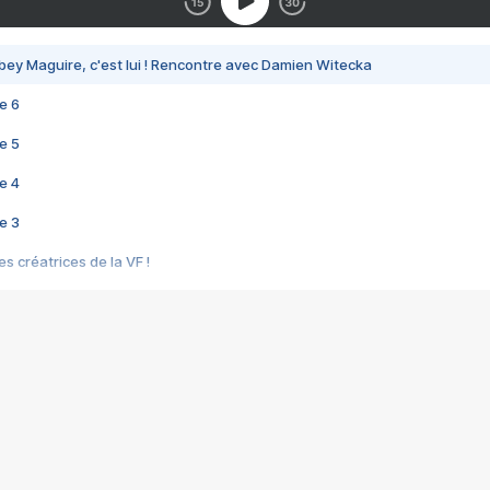
bey Maguire, c'est lui ! Rencontre avec Damien Witecka
e 6
e 5
e 4
e 3
s créatrices de la VF !
e 2
e 1
e Mektoub My Love arrive enfin ! Rencontre avec Shaïn Boumedine et Sal
i : après Toni en famille
elle réalise le bouleversant Dites lui que je l'aime