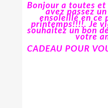
Bonjour a toutes et
avez passez un
ensoleillé en ce
printemps!!!!. Je 
souhaitez un bon d
votre a
CADEAU POUR VOU