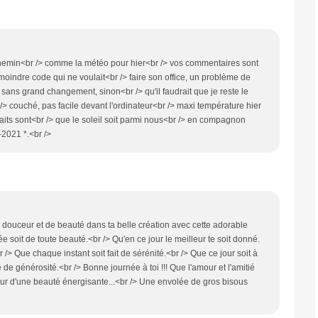
chemin<br /> comme la météo pour hier<br /> vos commentaires sont
e moindre code qui ne voulait<br /> faire son office, un problème de
sans grand changement, sinon<br /> qu'il faudrait que je reste le
/> couché, pas facile devant l'ordinateur<br /> maxi température hier
aits sont<br /> que le soleil soit parmi nous<br /> en compagnon
-2021 *.<br />
ouceur et de beauté dans ta belle création avec cette adorable
e soit de toute beauté.<br /> Qu'en ce jour le meilleur te soit donné.
r /> Que chaque instant soit fait de sérénité.<br /> Que ce jour soit à
de générosité.<br /> Bonne journée à toi !!! Que l'amour et l'amitié
ur d'une beauté énergisante...<br /> Une envolée de gros bisous