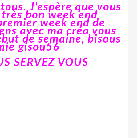
 tous. J'espère que vous
 très bon week end
 premier week end de
viens avec ma créa vous
ébut de semaine, bisous
mie gisou56
S SERVEZ VOUS