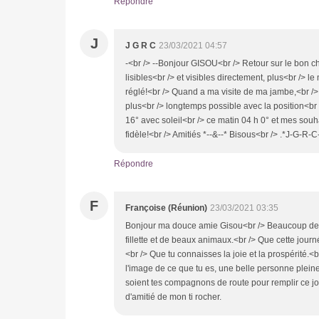
Répondre
J
J G R C
23/03/2021 04:57
-<br /> --Bonjour GISOU<br /> Retour sur le bon 
lisibles<br /> et visibles directement, plus<br /> l
réglé!<br /> Quand a ma visite de ma jambe,<br /> 
plus<br /> longtemps possible avec la position<br 
16° avec soleil<br /> ce matin 04 h 0° et mes souh
fidèle!<br /> Amitiés *--&--* Bisous<br /> .*J-G-R-C
Répondre
F
Françoise (Réunion)
23/03/2021 03:35
Bonjour ma douce amie Gisou<br /> Beaucoup de d
fillette et de beaux animaux.<br /> Que cette journé
<br /> Que tu connaisses la joie et la prospérité.<b
l'image de ce que tu es, une belle personne pleine 
soient tes compagnons de route pour remplir ce jo
d'amitié de mon ti rocher.