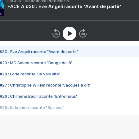
FACE A - un podcast Purecharts
FACE A #30 : Eve Angeli raconte "Avant de partir"
#30 : Eve Angeli raconte "Avant de partir"
#29 : MC Solaar raconte "Bouge de là"
28 : Lorie raconte "Je vais vite"
#27 : Christophe Willem raconte "Jacques a dit"
#26 : Chimène Badi raconte "Entre nous"
#25 : Indochine raconte "3e sexe"
#24 : Zaho raconte "C'est chelou"
#23 : Patrick Bruel raconte "Au café des délices"