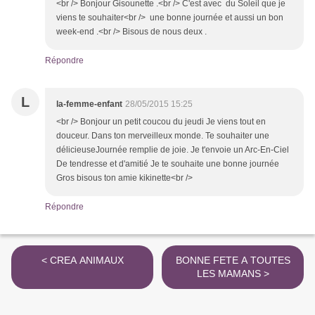
<br /> Bonjour Gisounette .<br /> C'est avec du Soleil que je
viens te souhaiter<br /> une bonne journée et aussi un bon
week-end .<br /> Bisous de nous deux .
Répondre
L
la-femme-enfant
28/05/2015 15:25
<br /> Bonjour un petit coucou du jeudi Je viens tout en
douceur. Dans ton merveilleux monde. Te souhaiter une
délicieuseJournée remplie de joie. Je t'envoie un Arc-En-Ciel
De tendresse et d'amitié Je te souhaite une bonne journée
Gros bisous ton amie kikinette<br />
Répondre
< CREA ANIMAUX
BONNE FETE A TOUTES
LES MAMANS >