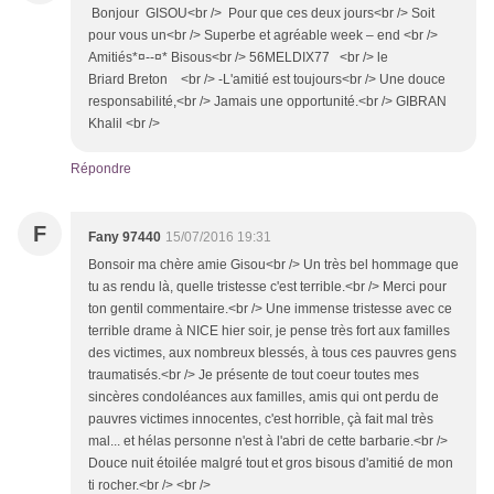
Bonjour GISOU<br /> Pour que ces deux jours<br /> Soit
pour vous un<br /> Superbe et agréable week – end <br />
Amitiés*¤--¤* Bisous<br /> 56MELDIX77 <br /> le
Briard Breton <br /> -L'amitié est toujours<br /> Une douce
responsabilité,<br /> Jamais une opportunité.<br /> GIBRAN
Khalil <br />
Répondre
F
Fany 97440
15/07/2016 19:31
Bonsoir ma chère amie Gisou<br /> Un très bel hommage que
tu as rendu là, quelle tristesse c'est terrible.<br /> Merci pour
ton gentil commentaire.<br /> Une immense tristesse avec ce
terrible drame à NICE hier soir, je pense très fort aux familles
des victimes, aux nombreux blessés, à tous ces pauvres gens
traumatisés.<br /> Je présente de tout coeur toutes mes
sincères condoléances aux familles, amis qui ont perdu de
pauvres victimes innocentes, c'est horrible, çà fait mal très
mal... et hélas personne n'est à l'abri de cette barbarie.<br />
Douce nuit étoilée malgré tout et gros bisous d'amitié de mon
ti rocher.<br /> <br />