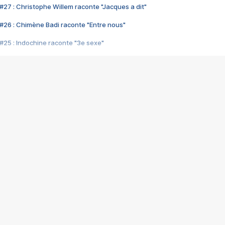
#27 : Christophe Willem raconte "Jacques a dit"
#26 : Chimène Badi raconte "Entre nous"
#25 : Indochine raconte "3e sexe"
#24 : Zaho raconte "C'est chelou"
#23 : Patrick Bruel raconte "Au café des délices"
#22 : Kyo raconte "Le chemin"
#21 : Nolwenn Leroy raconte "Cassé"
#20 : Patrick Hernandez raconte "Born to be alive"
#19 : Lorie raconte "Près de moi"
#18 : Michael Jones raconte "A nos actes manqués" (avec Jean-Jacque
#17 : Khaled raconte "Aïcha"
#16 : Corneille raconte "Parce qu'on vient de loin"
#15 : Indochine raconte "L'aventurier"