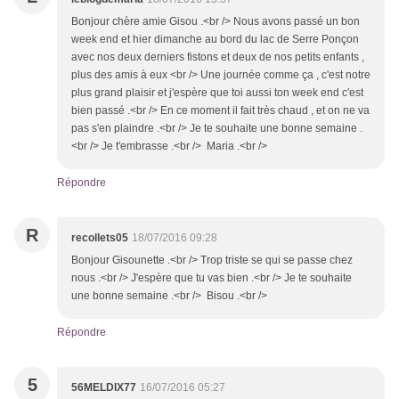
Bonjour chère amie Gisou .<br /> Nous avons passé un bon
week end et hier dimanche au bord du lac de Serre Ponçon
avec nos deux derniers fistons et deux de nos petits enfants ,
plus des amis à eux <br /> Une journée comme ça , c'est notre
plus grand plaisir et j'espère que toi aussi ton week end c'est
bien passé .<br /> En ce moment il fait très chaud , et on ne va
pas s'en plaindre .<br /> Je te souhaite une bonne semaine .
<br /> Je t'embrasse .<br /> Maria .<br />
Répondre
R
recollets05
18/07/2016 09:28
Bonjour Gisounette .<br /> Trop triste se qui se passe chez
nous .<br /> J'espère que tu vas bien .<br /> Je te souhaite
une bonne semaine .<br /> Bisou .<br />
Répondre
5
56MELDIX77
16/07/2016 05:27