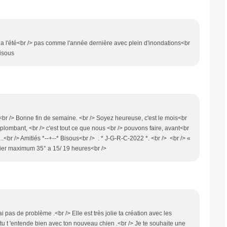
 a l'été<br /> pas comme l'année dernière avec plein d'inondations<br
bisous
<br /> Bonne fin de semaine. <br /> Soyez heureuse, c'est le mois<br
il plombant, <br /> c'est tout ce que nous <br /> pouvons faire, avant<br
..<br /> Amitiés *--+--* Bisous<br /> . * J-G-R-C-2022 *. <br /> <br /> «
Hier maximum 35° a 15/ 19 heures<br />
 pas de problème .<br /> Elle est très jolie ta création avec les
ue tu t 'entende bien avec ton nouveau chien .<br /> Je te souhaite une