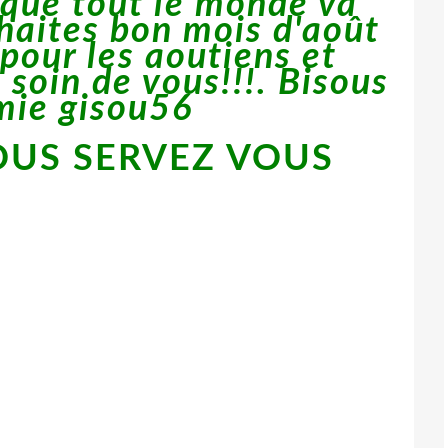
 que tout le monde va
uhaites bon mois d'août
pour les aoutiens et
 soin de vous!!!. Bisous
mie gisou56
US SERVEZ VOUS