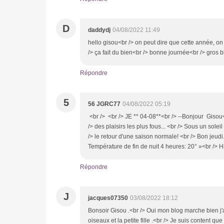
D
daddydj
04/08/2022 11:49
hello gisou<br /> on peut dire que cette année, on
/> ça fait du bien<br /> bonne journée<br /> gros 
Répondre
5
56 JGRC77
04/08/2022 05:19
<br /> <br /> JE ** 04-08**<br /> --Bonjour Gisou
/> des plaisirs les plus fous... <br /> Sous un sole
/> le retour d'une saison normale! <br /> Bon jeudi.
Température de fin de nuit 4 heures: 20° »<br /> 
Répondre
J
jacques07350
03/08/2022 18:12
Bonsoir Gisou .<br /> Oui mon blog marche bien j'ai
oiseaux et la petite fille .<br /> Je suis content q