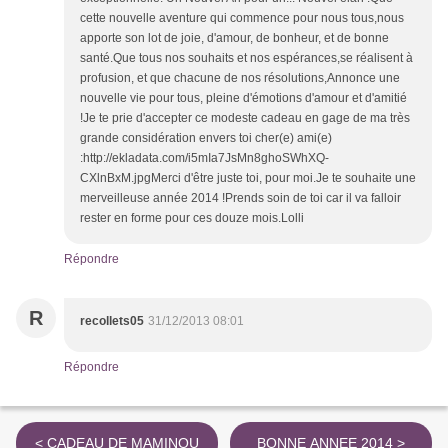
cette nouvelle aventure qui commence pour nous tous,nous
apporte son lot de joie, d'amour, de bonheur, et de bonne
santé.Que tous nos souhaits et nos espérances,se réalisent à
profusion, et que chacune de nos résolutions,Annonce une
nouvelle vie pour tous, pleine d'émotions d'amour et d'amitié
!Je te prie d'accepter ce modeste cadeau en gage de ma très
grande considération envers toi cher(e) ami(e)
:http://ekladata.com/i5mIa7JsMn8ghoSWhXQ-
CXlnBxM.jpgMerci d'être juste toi, pour moi.Je te souhaite une
merveilleuse année 2014 !Prends soin de toi car il va falloir
rester en forme pour ces douze mois.Lolli
Répondre
R
recollets05
31/12/2013 08:01
Répondre
< CADEAU DE MAMINOU
BONNE ANNEE 2014 >