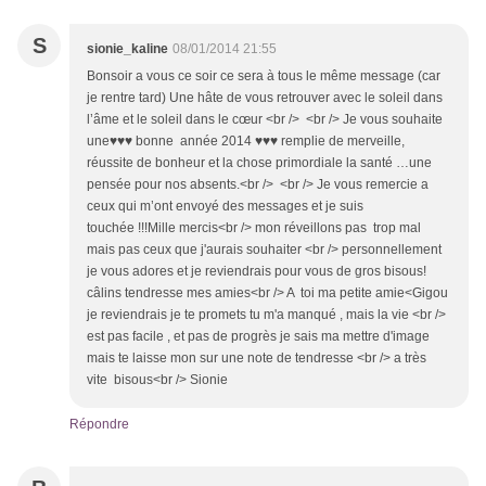
S
sionie_kaline
08/01/2014 21:55
Bonsoir a vous ce soir ce sera à tous le même message (car
je rentre tard) Une hâte de vous retrouver avec le soleil dans
l’âme et le soleil dans le cœur <br /> <br /> Je vous souhaite
une♥♥♥ bonne année 2014 ♥♥♥ remplie de merveille,
réussite de bonheur et la chose primordiale la santé …une
pensée pour nos absents.<br /> <br /> Je vous remercie a
ceux qui m’ont envoyé des messages et je suis
touchée !!!Mille mercis<br /> mon réveillons pas trop mal
mais pas ceux que j'aurais souhaiter <br /> personnellement
je vous adores et je reviendrais pour vous de gros bisous!
câlins tendresse mes amies<br /> A toi ma petite amie<Gigou
je reviendrais je te promets tu m'a manqué , mais la vie <br />
est pas facile , et pas de progrès je sais ma mettre d'image
mais te laisse mon sur une note de tendresse <br /> a très
vite bisous<br /> Sionie
Répondre