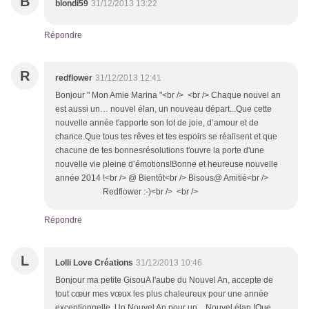
B
blondi59
31/12/2013 13:22
Répondre
R
redflower
31/12/2013 12:41
Bonjour " Mon Amie Marina "<br /> <br /> Chaque nouvel an
est aussi un… nouvel élan, un nouveau départ...Que cette
nouvelle année t'apporte son lot de joie, d’amour et de
chance.Que tous tes rêves et tes espoirs se réalisent et que
chacune de tes bonnesrésolutions t'ouvre la porte d'une
nouvelle vie pleine d’émotions!Bonne et heureuse nouvelle
année 2014 !<br /> @ Bientôt<br /> Bisous@ Amitié<br />
Redflower :-)<br /> <br />
Répondre
L
Lolli Love Créations
31/12/2013 10:46
Bonjour ma petite GisouA l'aube du Nouvel An, accepte de
tout cœur mes vœux les plus chaleureux pour une année
exceptionnelle. Un Nouvel An pour un... Nouvel élan !Que