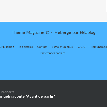
Thème Magazine © - Hébergé par
Eklablog
sur Eklablog
Top articles
Contact
Signaler un abus
C.G.U.
Rémunération
Préférences cookies
Purecharts
ngeli raconte "Avant de partir"