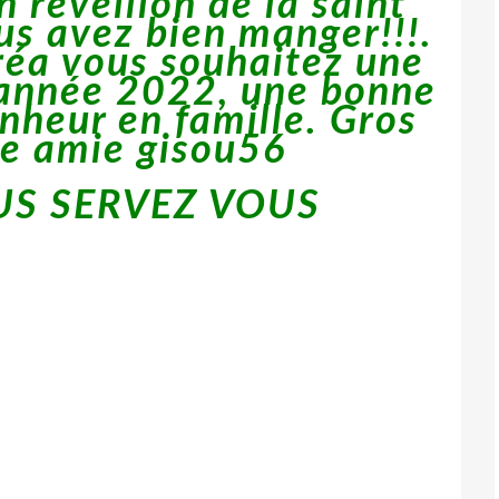
 réveillon de la saint
us avez bien manger!!!.
réa vous souhaitez une
 année 2022, une bonne
nheur en famille. Gros
re amie gisou56
S SERVEZ VOUS