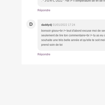
. * J-G-R-C-2022 *.<br /> «Température de fin de n
Répondre
D
daddydj
01/01/2022 17:24
bonsoir gisou<br /> tout d'abord excuse moi de se
seulement de lire ton commentaire<br /> tu as eu de
souhaite une très belle année et qu'elle te soit 
prend soin de toi
Répondre