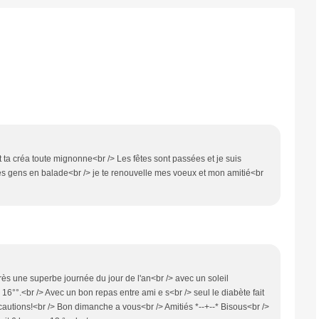
 ta créa toute mignonne<br /> Les fêtes sont passées et je suis
r les gens en balade<br /> je te renouvelle mes voeux et mon amitié<br
rès une superbe journée du jour de l'an<br /> avec un soleil
16°°.<br /> Avec un bon repas entre ami e s<br /> seul le diabète fait
écautions!<br /> Bon dimanche a vous<br /> Amitiés *--+--* Bisous<br />