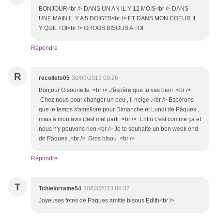
BONJOUR<br /> DANS UN AN IL Y 12 MOIS<br /> DANS
UNE MAIN IL Y A 5 DOIGTS<br /> ET DANS MON COEUR IL
Y QUE TOI<br /> GROOS BISOUS A TOI
Répondre
R
recollets05
30/03/2013 09:26
Bonjour Gisounette .<br /> J'éspère que tu vas bien .<br />
Chez nous pour changer un peu , il neige .<br /> Espérons
que le temps s'améliore pour Dimanche et Lundi de Pâques ,
mais à mon avis c'est mal parti .<br /> Enfin c'est comme ça et
nous n'y pouvons rien.<br /> Je te souhaite un bon week end
de Pâques .<br /> Gros bisou .<br />
Répondre
T
Tchielorraine54
30/03/2013 08:37
Joyeuses fetes de Paques amitie bisous Edith<br />