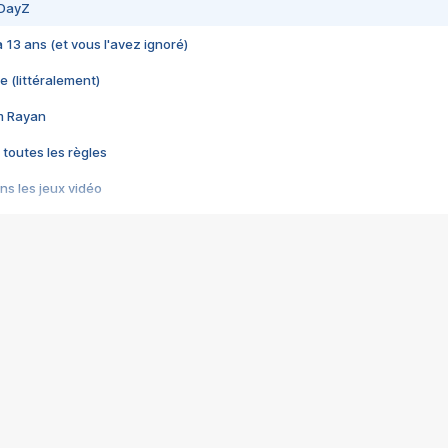
 DayZ
 a 13 ans (et vous l'avez ignoré)
e (littéralement)
im Rayan
 toutes les règles
s les jeux vidéo
us choquant de Rockstar ? - Le scandale BULLY
e plus moche de Steam
du RÊVE tourne au CAUCHEMAR
pendant 8 heures
it… à tort
umiliés par un jeu vidéo
ire - Final Fantasy 8