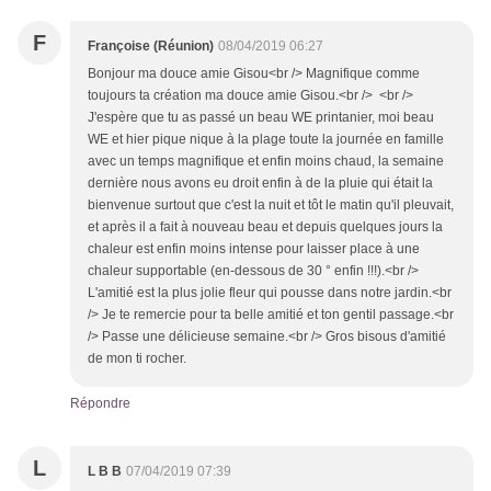
F
Françoise (Réunion)
08/04/2019 06:27
Bonjour ma douce amie Gisou<br /> Magnifique comme
toujours ta création ma douce amie Gisou.<br /> <br />
J'espère que tu as passé un beau WE printanier, moi beau
WE et hier pique nique à la plage toute la journée en famille
avec un temps magnifique et enfin moins chaud, la semaine
dernière nous avons eu droit enfin à de la pluie qui était la
bienvenue surtout que c'est la nuit et tôt le matin qu'il pleuvait,
et après il a fait à nouveau beau et depuis quelques jours la
chaleur est enfin moins intense pour laisser place à une
chaleur supportable (en-dessous de 30 ° enfin !!!).<br />
L'amitié est la plus jolie fleur qui pousse dans notre jardin.<br
/> Je te remercie pour ta belle amitié et ton gentil passage.<br
/> Passe une délicieuse semaine.<br /> Gros bisous d'amitié
de mon ti rocher.
Répondre
L
L B B
07/04/2019 07:39