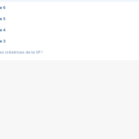
e 6
e 5
e 4
e 3
s créatrices de la VF !
e 2
e 1
e Mektoub My Love arrive enfin ! Rencontre avec Shaïn Boumedine et Sal
i : après Toni en famille
elle réalise le bouleversant Dites lui que je l'aime
ais ! Rencontre autour de Vie privée de Rebecca Zlotowski
 de Marguerite, Grave... Rencontre avec Ella Rumpf