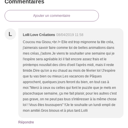
Commentaires
Ajouter un commentaire
L
Lolli Love Créations
08/04/2019 11:58
Coucou ma Gisou,<br /> Elle est trop mignonne ta tite créa,
j'aimerais savoir faire comme toi de belles animations dans
mes créas, j'adore.Je viens te souhaiter une semaine qui je
l'espère sera agréable.Ici il fait encore assez frais et le
printemps nousfait des clins d'oeil l'après midi, mais il reste
timide.Dire qu'on a eu chaud au mois de février lol !J'espère
que tu vas bien ou mieux.Les vacances de Pâques
approchent, quelques jours feront du bien, en tout cas à
moi."Merci à ceux ou celles qui font le puzzle que je mets en
placechaque semaine, ça me fait plaisir, pour les autres c'est
pas grave, on ne peut pas tous s'intéresser à la même chose
lol ! Vous êtes toussupers" !!Je te souhaite un lundi empli de
mon amitié.Gros bisous et à plus tard.Lolli
Répondre