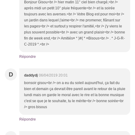
Bonjour Gisou<br /> hier matin 11° ciel bien chargé,<br />
après midi un petit 10° pluie fréquente<br /> et la soirée
toujours avec les averses.<br /> Votre Blog est pour moi<br />
un jardin dans lequel j'aime<br /> me promener, flânant sur
les pages<br /> et surtout y respirer l'amitié,<br /> j'y viens le
plus souvent possible<br /> avec un grand plaisir<br /> bonne
fin de week end,<br /> Amitiés¤ * }#{ * ¤Bisous<br /> . * J-G-R-
C-2019 *.<br />
Répondre
D
daddydj
06/04/2019 20:01
bonsoir gisou<br /> on a eu du soleil aujourd'hui, ça fait du
bien et demain ça devrait être pareil avant le retour de la pluie
lundi mais on garde le moral avec le rire et la bonne musique
c'est se que je te souhaite, tu le mérite<br /> bonne soirée<br
/> gros bisous
Répondre