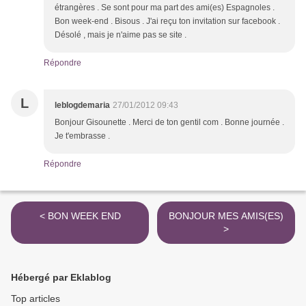
étrangères . Se sont pour ma part des ami(es) Espagnoles .
Bon week-end . Bisous . J'ai reçu ton invitation sur facebook .
Désolé , mais je n'aime pas se site .
Répondre
L
leblogdemaria
27/01/2012 09:43
Bonjour Gisounette . Merci de ton gentil com . Bonne journée .
Je t'embrasse .
Répondre
< BON WEEK END
BONJOUR MES AMIS(ES)
>
Hébergé par Eklablog
Top articles