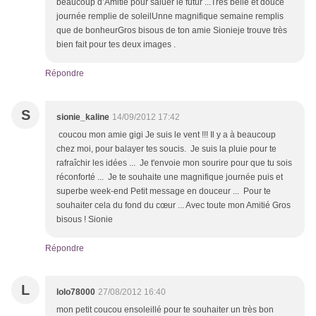
beaucoup d’Amitié pour saluer le futur ...Très belle et douce
journée remplie de soleilUnne magnifique semaine remplis
que de bonheurGros bisous de ton amie Sionieje trouve très
bien fait pour tes deux images .
Répondre
S
sionie_kaline
14/09/2012 17:42
coucou mon amie gigi Je suis le vent !!! Il y a à beaucoup
chez moi, pour balayer tes soucis. Je suis la pluie pour te
rafraîchir les idées ... Je t'envoie mon sourire pour que tu sois
réconforté ... Je te souhaite une magnifique journée puis et
superbe week-end Petit message en douceur ... Pour te
souhaiter cela du fond du cœur ... Avec toute mon Amitié Gros
bisous ! Sionie
Répondre
L
lolo78000
27/08/2012 16:40
mon petit coucou ensoleillé pour te souhaiter un très bon