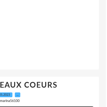
SEAUX COEURS
01.2023
…
 marina56100