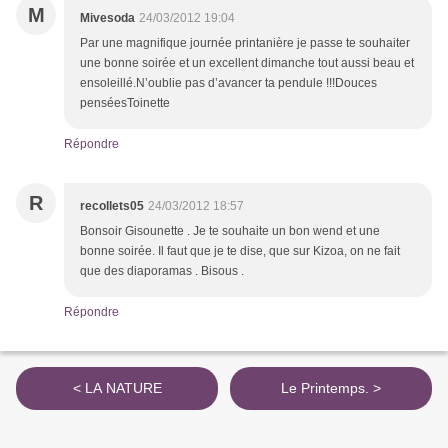
M
Mivesoda
24/03/2012 19:04
Par une magnifique journée printanière je passe te souhaiter
une bonne soirée et un excellent dimanche tout aussi beau et
ensoleillé.N’oublie pas d’avancer ta pendule !!!Douces
penséesToinette
Répondre
R
recollets05
24/03/2012 18:57
Bonsoir Gisounette . Je te souhaite un bon wend et une
bonne soirée. Il faut que je te dise, que sur Kizoa, on ne fait
que des diaporamas . Bisous .
Répondre
< LA NATURE
Le Printemps. >