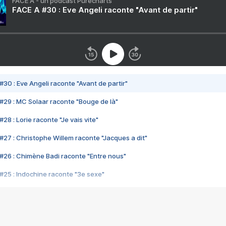
FACE A - un podcast Purecharts
FACE A #30 : Eve Angeli raconte "Avant de partir"
#30 : Eve Angeli raconte "Avant de partir"
#29 : MC Solaar raconte "Bouge de là"
28 : Lorie raconte "Je vais vite"
#27 : Christophe Willem raconte "Jacques a dit"
#26 : Chimène Badi raconte "Entre nous"
#25 : Indochine raconte "3e sexe"
#24 : Zaho raconte "C'est chelou"
#23 : Patrick Bruel raconte "Au café des délices"