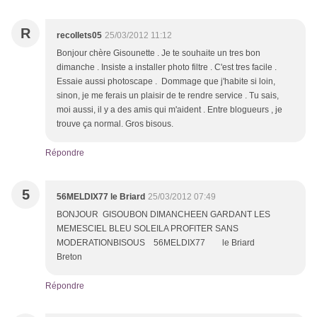
R
recollets05
25/03/2012 11:12
Bonjour chère Gisounette . Je te souhaite un tres bon
dimanche . Insiste a installer photo filtre . C'est tres facile .
Essaie aussi photoscape . Dommage que j'habite si loin,
sinon, je me ferais un plaisir de te rendre service . Tu sais,
moi aussi, il y a des amis qui m'aident . Entre blogueurs , je
trouve ça normal. Gros bisous.
Répondre
5
56MELDIX77 le Briard
25/03/2012 07:49
BONJOUR GISOUBON DIMANCHEEN GARDANT LES
MEMESCIEL BLEU SOLEILA PROFITER SANS
MODERATIONBISOUS 56MELDIX77 le Briard
Breton
Répondre