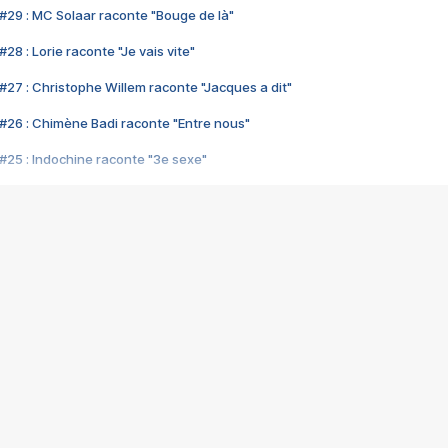
#29 : MC Solaar raconte "Bouge de là"
28 : Lorie raconte "Je vais vite"
#27 : Christophe Willem raconte "Jacques a dit"
#26 : Chimène Badi raconte "Entre nous"
#25 : Indochine raconte "3e sexe"
#24 : Zaho raconte "C'est chelou"
#23 : Patrick Bruel raconte "Au café des délices"
#22 : Kyo raconte "Le chemin"
#21 : Nolwenn Leroy raconte "Cassé"
#20 : Patrick Hernandez raconte "Born to be alive"
#19 : Lorie raconte "Près de moi"
#18 : Michael Jones raconte "A nos actes manqués" (avec Jean-Jacque
#17 : Khaled raconte "Aïcha"