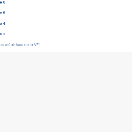
e 6
e 5
e 4
e 3
s créatrices de la VF !
e 2
e 1
e Mektoub My Love arrive enfin ! Rencontre avec Shaïn Boumedine et Sal
i : après Toni en famille
elle réalise le bouleversant Dites lui que je l'aime
ais ! Rencontre autour de Vie privée de Rebecca Zlotowski
 de Marguerite, Grave... Rencontre avec Ella Rumpf
 Les Rêveurs, un film intime sur la santé mentale